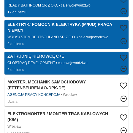
READY BATHROOM SP. Z O.O.
całe województwo
17 dni temu
ELEKTRYK/ POMOCNIK ELEKTRYKA (M/K/D) PRACA
NIEMCY
WROSYSTEM DEUTSCHLAND SP. Z O.O.
całe województwo
2 dni temu
ZATRUDNIĘ KIEROWCĘ C+E
GLOBTRAQ DEVELOPMENT
całe województwo
2 dni temu
MONTER, MECHANIK SAMOCHODOWY
(ETTENBEUREN AO-DPK-DE)
AGENCJA PRACY KONCEPCJA
Wrocław
Dzisiaj
ELEKTROMONTER / MONTER TRAS KABLOWYCH
(K/M)
Wrocław