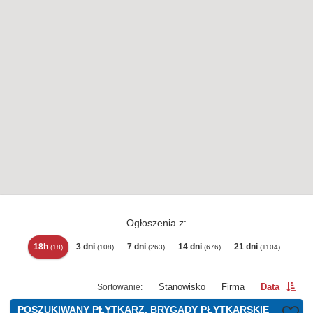
Ogłoszenia z:
18h
3 dni
7 dni
14 dni
21 dni
(18)
(108)
(263)
(676)
(1104)
Stanowisko
Firma
Data
POSZUKIWANY PŁYTKARZ, BRYGADY PŁYTKARSKIE