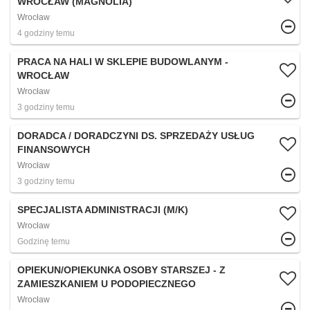
WROCŁAW (MAGNOLIA)
Wrocław
4 godziny temu
PRACA NA HALI W SKLEPIE BUDOWLANYM -
WROCŁAW
Wrocław
3 godziny temu
DORADCA / DORADCZYNI DS. SPRZEDAŻY USŁUG
FINANSOWYCH
Wrocław
3 godziny temu
SPECJALISTA ADMINISTRACJI (M/K)
Wrocław
Godzinę temu
OPIEKUN/OPIEKUNKA OSOBY STARSZEJ - Z
ZAMIESZKANIEM U PODOPIECZNEGO
Wrocław