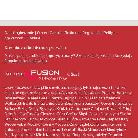
Dodaj ogłoszenie
O nas
Cennik
Reklama
Regulamin
Polityka
prywatnosci
Kontakt
Kontakt z administracją serwisu
Masz pytania, problem, propozycje pracy? Skontaktuj się z nami:
skorzystaj z
formularza kontaktowego
Realizacja:
© 2026
www.pracaWwroclaw.pl to serwis prezentujący tylko najnowsze i zawsze
aktualne ogłoszenia prac z województwa dolnośląskiego. Praca w: Wrocław
Bolesławiec Jelenia Góra Kłodzko Legnica Lubin Oleśnica Trzebnica
Wałbrzych Bardo Bielawa Bierutów Bogatynia Boguszów-Gorce Bolesławiec
Bolków Brzeg Dolny Bystrzyca Kłodzka Chocianów Chojnów Duszniki-Zdrój
Dzierżoniów Głogów Głuszyca Góra Gryfów Śląski Jawor Jaworzyna Śląska
Jedlina-Zdrój Jelcz-Laskowice Jelenia Góra Kamienna Góra Karpacz Kąty
Wrocławskie Kłodzko Kowary Kudowa-Zdrój Lądek-Zdrój Legnica Leśna
Lubań Lubawka Lubin Lubomierz Lwówek Śląski Mieroszów Międzybórz
Międzylesie Milicz Mirsk Niemcza Nowa Ruda Nowogrodziec Oborniki