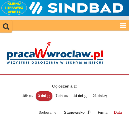
Ogłoszenia z:
18h
3 dni
7 dni
14 dni
21 dni
(0)
(0)
(0)
(2)
(2)
Stanowisko
Firma
Data