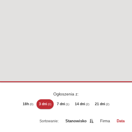
Ogłoszenia z:
18h
3 dni
7 dni
14 dni
21 dni
(0)
(0)
(1)
(2)
(2)
Stanowisko
Firma
Data