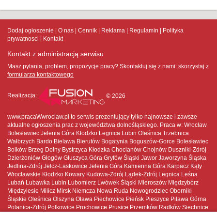
Dodaj ogłoszenie
O nas
Cennik
Reklama
Regulamin
Polityka
prywatnosci
Kontakt
Kontakt z administracją serwisu
Masz pytania, problem, propozycje pracy? Skontaktuj się z nami:
skorzystaj z
formularza kontaktowego
Realizacja:
© 2026
www.pracaWwroclaw.pl to serwis prezentujący tylko najnowsze i zawsze
aktualne ogłoszenia prac z województwa dolnośląskiego. Praca w: Wrocław
Bolesławiec Jelenia Góra Kłodzko Legnica Lubin Oleśnica Trzebnica
Wałbrzych Bardo Bielawa Bierutów Bogatynia Boguszów-Gorce Bolesławiec
Bolków Brzeg Dolny Bystrzyca Kłodzka Chocianów Chojnów Duszniki-Zdrój
Dzierżoniów Głogów Głuszyca Góra Gryfów Śląski Jawor Jaworzyna Śląska
Jedlina-Zdrój Jelcz-Laskowice Jelenia Góra Kamienna Góra Karpacz Kąty
Wrocławskie Kłodzko Kowary Kudowa-Zdrój Lądek-Zdrój Legnica Leśna
Lubań Lubawka Lubin Lubomierz Lwówek Śląski Mieroszów Międzybórz
Międzylesie Milicz Mirsk Niemcza Nowa Ruda Nowogrodziec Oborniki
Śląskie Oleśnica Olszyna Oława Piechowice Pieńsk Pieszyce Piława Górna
Polanica-Zdrój Polkowice Prochowice Prusice Przemków Radków Siechnice
Sobótka Stronie Śląskie Strzegom Strzelin Syców Szczawno-Zdrój Szczytna