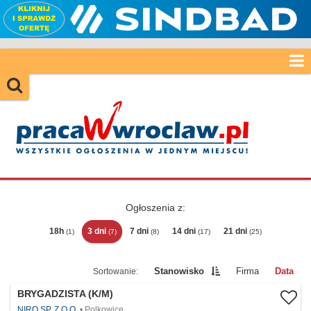
Ogłoszenia z:
18h
3 dni
7 dni
14 dni
21 dni
(1)
(7)
(8)
(17)
(25)
Stanowisko
Firma
Data
BRYGADZISTA (K/M)
NIRO SP. Z O.O.
Polkowice