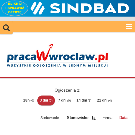
Ogłoszenia z:
18h
3 dni
7 dni
14 dni
21 dni
(0)
(0)
(0)
(1)
(4)
Stanowisko
Firma
Data