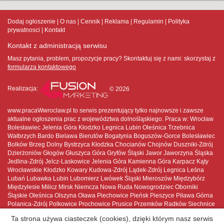
Dodaj ogłoszenie
O nas
Cennik
Reklama
Regulamin
Polityka
prywatnosci
Kontakt
Kontakt z administracją serwisu
Masz pytania, problem, propozycje pracy? Skontaktuj się z nami:
skorzystaj z
formularza kontaktowego
Realizacja:
© 2026
www.pracaWwroclaw.pl to serwis prezentujący tylko najnowsze i zawsze
aktualne ogłoszenia prac z województwa dolnośląskiego. Praca w: Wrocław
Bolesławiec Jelenia Góra Kłodzko Legnica Lubin Oleśnica Trzebnica
Wałbrzych Bardo Bielawa Bierutów Bogatynia Boguszów-Gorce Bolesławiec
Bolków Brzeg Dolny Bystrzyca Kłodzka Chocianów Chojnów Duszniki-Zdrój
Dzierżoniów Głogów Głuszyca Góra Gryfów Śląski Jawor Jaworzyna Śląska
Jedlina-Zdrój Jelcz-Laskowice Jelenia Góra Kamienna Góra Karpacz Kąty
Wrocławskie Kłodzko Kowary Kudowa-Zdrój Lądek-Zdrój Legnica Leśna
Lubań Lubawka Lubin Lubomierz Lwówek Śląski Mieroszów Międzybórz
Międzylesie Milicz Mirsk Niemcza Nowa Ruda Nowogrodziec Oborniki
Śląskie Oleśnica Olszyna Oława Piechowice Pieńsk Pieszyce Piława Górna
Polanica-Zdrój Polkowice Prochowice Prusice Przemków Radków Siechnice
Sobótka Stronie Śląskie Strzegom Strzelin Syców Szczawno-Zdrój Szczytna
Ta strona używa ciasteczek (cookies), dzięki którym nasz serwis
Szklarska Poręba Ścinawa Środa Śląska Świdnica Świebodzice Świeradów-