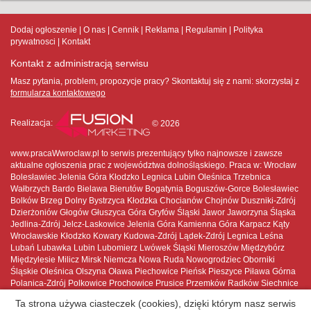
Dodaj ogłoszenie
O nas
Cennik
Reklama
Regulamin
Polityka
prywatnosci
Kontakt
Kontakt z administracją serwisu
Masz pytania, problem, propozycje pracy? Skontaktuj się z nami:
skorzystaj z
formularza kontaktowego
Realizacja:
© 2026
www.pracaWwroclaw.pl to serwis prezentujący tylko najnowsze i zawsze
aktualne ogłoszenia prac z województwa dolnośląskiego. Praca w: Wrocław
Bolesławiec Jelenia Góra Kłodzko Legnica Lubin Oleśnica Trzebnica
Wałbrzych Bardo Bielawa Bierutów Bogatynia Boguszów-Gorce Bolesławiec
Bolków Brzeg Dolny Bystrzyca Kłodzka Chocianów Chojnów Duszniki-Zdrój
Dzierżoniów Głogów Głuszyca Góra Gryfów Śląski Jawor Jaworzyna Śląska
Jedlina-Zdrój Jelcz-Laskowice Jelenia Góra Kamienna Góra Karpacz Kąty
Wrocławskie Kłodzko Kowary Kudowa-Zdrój Lądek-Zdrój Legnica Leśna
Lubań Lubawka Lubin Lubomierz Lwówek Śląski Mieroszów Międzybórz
Międzylesie Milicz Mirsk Niemcza Nowa Ruda Nowogrodziec Oborniki
Śląskie Oleśnica Olszyna Oława Piechowice Pieńsk Pieszyce Piława Górna
Polanica-Zdrój Polkowice Prochowice Prusice Przemków Radków Siechnice
Sobótka Stronie Śląskie Strzegom Strzelin Syców Szczawno-Zdrój Szczytna
Ta strona używa ciasteczek (cookies), dzięki którym nasz serwis
Szklarska Poręba Ścinawa Środa Śląska Świdnica Świebodzice Świeradów-