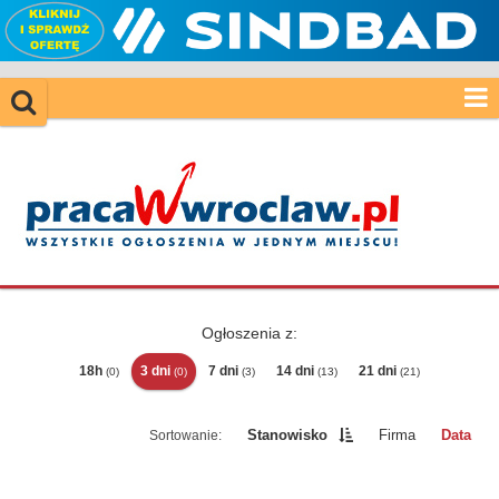
Ogłoszenia z:
18h
3 dni
7 dni
14 dni
21 dni
(0)
(0)
(3)
(13)
(21)
Stanowisko
Firma
Data