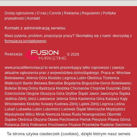
Dodaj ogłoszenie
O nas
Cennik
Reklama
Regulamin
Polityka
prywatnosci
Kontakt
Kontakt z administracją serwisu
Masz pytania, problem, propozycje pracy? Skontaktuj się z nami:
skorzystaj z
formularza kontaktowego
Realizacja:
© 2026
www.pracaWwroclaw.pl to serwis prezentujący tylko najnowsze i zawsze
aktualne ogłoszenia prac z województwa dolnośląskiego. Praca w: Wrocław
Bolesławiec Jelenia Góra Kłodzko Legnica Lubin Oleśnica Trzebnica
Wałbrzych Bardo Bielawa Bierutów Bogatynia Boguszów-Gorce Bolesławiec
Bolków Brzeg Dolny Bystrzyca Kłodzka Chocianów Chojnów Duszniki-Zdrój
Dzierżoniów Głogów Głuszyca Góra Gryfów Śląski Jawor Jaworzyna Śląska
Jedlina-Zdrój Jelcz-Laskowice Jelenia Góra Kamienna Góra Karpacz Kąty
Wrocławskie Kłodzko Kowary Kudowa-Zdrój Lądek-Zdrój Legnica Leśna
Lubań Lubawka Lubin Lubomierz Lwówek Śląski Mieroszów Międzybórz
Międzylesie Milicz Mirsk Niemcza Nowa Ruda Nowogrodziec Oborniki
Śląskie Oleśnica Olszyna Oława Piechowice Pieńsk Pieszyce Piława Górna
Polanica-Zdrój Polkowice Prochowice Prusice Przemków Radków Siechnice
Sobótka Stronie Śląskie Strzegom Strzelin Syców Szczawno-Zdrój Szczytna
Ta strona używa ciasteczek (cookies), dzięki którym nasz serwis
Szklarska Poręba Ścinawa Środa Śląska Świdnica Świebodzice Świeradów-