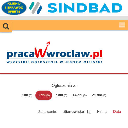
Ogłoszenia z:
18h
3 dni
7 dni
14 dni
21 dni
(0)
(0)
(0)
(0)
(0)
Stanowisko
Firma
Data