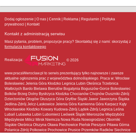
Dodaj ogłoszenie
O nas
Cennik
Reklama
Regulamin
Polityka
prywatnosci
Kontakt
Kontakt z administracją serwisu
Masz pytania, problem, propozycje pracy? Skontaktuj się z nami:
skorzystaj z
formularza kontaktowego
Realizacja:
© 2026
www.pracaWwroclaw.pl to serwis prezentujący tylko najnowsze i zawsze
aktualne ogłoszenia prac z województwa dolnośląskiego. Praca w: Wrocław
Bolesławiec Jelenia Góra Kłodzko Legnica Lubin Oleśnica Trzebnica
Wałbrzych Bardo Bielawa Bierutów Bogatynia Boguszów-Gorce Bolesławiec
Bolków Brzeg Dolny Bystrzyca Kłodzka Chocianów Chojnów Duszniki-Zdrój
Dzierżoniów Głogów Głuszyca Góra Gryfów Śląski Jawor Jaworzyna Śląska
Jedlina-Zdrój Jelcz-Laskowice Jelenia Góra Kamienna Góra Karpacz Kąty
Wrocławskie Kłodzko Kowary Kudowa-Zdrój Lądek-Zdrój Legnica Leśna
Lubań Lubawka Lubin Lubomierz Lwówek Śląski Mieroszów Międzybórz
Międzylesie Milicz Mirsk Niemcza Nowa Ruda Nowogrodziec Oborniki
Śląskie Oleśnica Olszyna Oława Piechowice Pieńsk Pieszyce Piława Górna
Polanica-Zdrój Polkowice Prochowice Prusice Przemków Radków Siechnice
Sobótka Stronie Śląskie Strzegom Strzelin Syców Szczawno-Zdrój Szczytna