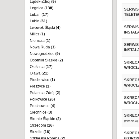
Lądek-Zdrój (
9
)
Legnica (
138
)
SERWIS
Lubań (
17
)
TELETE
Lubin (
61
)
SERWIS
Lwówek Śląski (
4
)
INSTAL
Milicz (
1
)
Niemcza (
1
)
SERWIS
Nowa Ruda (
3
)
INSTAL
Nowogrodziec (
9
)
Oborniki Śląskie (
2
)
SKRĘCA
Oleśnica (
17
)
WROCŁA
Oława (
21
)
Piechowice (
1
)
SKRĘCA
WROCŁA
Pieszyce (
1
)
Polanica-Zdrój (
2
)
SKRĘCA
Polkowice (
26
)
WROCŁA
Prochowice (
4
)
Siechnice (
3
)
SKRĘCA
Stronie Śląskie (
2
)
(Wrocław)
Strzegom (
16
)
Strzelin (
16
)
SKRĘCA
Szklarska Poręba (
2
)
(KORON