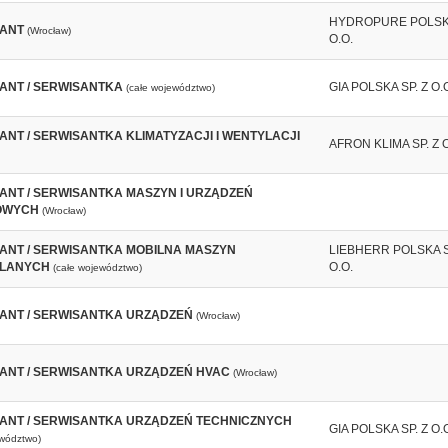
HYDROPURE POLSKA
ANT
(Wrocław)
O.O.
ANT / SERWISANTKA
GIA POLSKA SP. Z O.
(całe województwo)
ANT / SERWISANTKA KLIMATYZACJI I WENTYLACJI
AFRON KLIMA SP. Z O
ANT / SERWISANTKA MASZYN I URZĄDZEŃ
OWYCH
(Wrocław)
ANT / SERWISANTKA MOBILNA MASZYN
LIEBHERR POLSKA S
LANYCH
O.O.
(całe województwo)
ANT / SERWISANTKA URZĄDZEŃ
(Wrocław)
ANT / SERWISANTKA URZĄDZEŃ HVAC
(Wrocław)
ANT / SERWISANTKA URZĄDZEŃ TECHNICZNYCH
GIA POLSKA SP. Z O.
ewództwo)