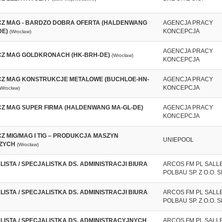
Z MAG - BARDZO DOBRA OFERTA (HALDENWANG
AGENCJA PRACY
DE)
KONCEPCJA
(Wrocław)
AGENCJA PRACY
Z MAG GOLDKRONACH (HK-BRH-DE)
(Wrocław)
KONCEPCJA
Z MAG KONSTRUKCJE METALOWE (BUCHLOE-HN-
AGENCJA PRACY
KONCEPCJA
(Wrocław)
Z MAG SUPER FIRMA (HALDENWANG MA-GL-DE)
AGENCJA PRACY
KONCEPCJA
Z MIG/MAG I TIG – PRODUKCJA MASZYN
UNIEPOOL
ZYCH
(Wrocław)
ISTA / SPECJALISTKA DS. ADMINISTRACJI BIURA
ARCOS FM PL SALL
POLBAU SP. Z O.O. SP
ISTA / SPECJALISTKA DS. ADMINISTRACJI BIURA
ARCOS FM PL SALL
POLBAU SP. Z O.O. SP
LISTA / SPECJALISTKA DS. ADMINISTRACYJNYCH
ARCOS FM PL SALL