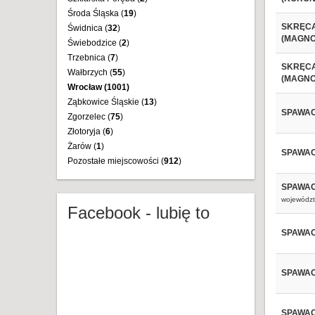
Środa Śląska (
19
)
SKRĘCA
Świdnica (
32
)
(MAGNO
Świebodzice (
2
)
Trzebnica (
7
)
SKRĘCA
Wałbrzych (
55
)
(MAGNO
Wrocław (
1001
)
Ząbkowice Śląskie (
13
)
SPAWA
Zgorzelec (
75
)
Złotoryja (
6
)
Żarów (
1
)
SPAWAC
Pozostałe miejscowości (
912
)
SPAWAC
województ
Facebook - lubię to
SPAWAC
SPAWAC
SPAWAC