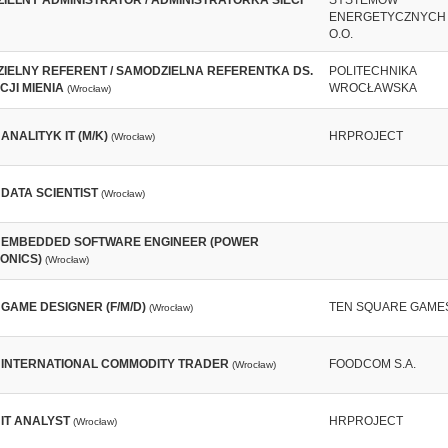
IELNY ADMINISTRATOR / ADMINISTRATORKA SIECI
SYSTEMÓW
ENERGETYCZNYCH S
O.O.
IELNY REFERENT / SAMODZIELNA REFERENTKA DS.
POLITECHNIKA
CJI MIENIA
WROCŁAWSKA
(Wrocław)
ANALITYK IT (M/K)
HRPROJECT
(Wrocław)
 DATA SCIENTIST
(Wrocław)
 EMBEDDED SOFTWARE ENGINEER (POWER
ONICS)
(Wrocław)
GAME DESIGNER (F/M/D)
TEN SQUARE GAMES
(Wrocław)
 INTERNATIONAL COMMODITY TRADER
FOODCOM S.A.
(Wrocław)
 IT ANALYST
HRPROJECT
(Wrocław)