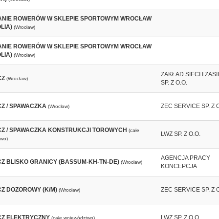
NIE ROWERÓW W SKLEPIE SPORTOWYM WROCŁAW
LIA)
(Wrocław)
NIE ROWERÓW W SKLEPIE SPORTOWYM WROCŁAW
LIA)
(Wrocław)
ZAKŁAD SIECI I ZASI
CZ
(Wrocław)
SP. Z O.O.
Z / SPAWACZKA
ZEC SERVICE SP. Z O
(Wrocław)
Z / SPAWACZKA KONSTRUKCJI TOROWYCH
(całe
LWZ SP. Z O.O.
wo)
AGENCJA PRACY
Z BLISKO GRANICY (BASSUM-KH-TN-DE)
(Wrocław)
KONCEPCJA
Z DOZOROWY (K/M)
ZEC SERVICE SP. Z O
(Wrocław)
Z ELEKTRYCZNY
LWZ SP. Z O.O.
(całe województwo)