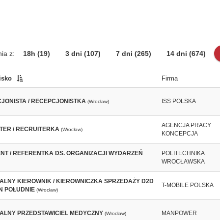
ia z:
18h
(19)
3 dni
(107)
7 dni
(265)
14 dni
(674)
isko
Firma
JONISTA / RECEPCJONISTKA
ISS POLSKA
(Wrocław)
AGENCJA PRACY
TER / RECRUITERKA
(Wrocław)
KONCEPCJA
NT / REFERENTKA DS. ORGANIZACJI WYDARZEŃ
POLITECHNIKA
WROCŁAWSKA
ALNY KIEROWNIK / KIEROWNICZKA SPRZEDAŻY D2D
T-MOBILE POLSKA
ON POŁUDNIE
(Wrocław)
ALNY PRZEDSTAWICIEL MEDYCZNY
MANPOWER
(Wrocław)