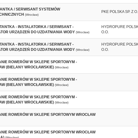
ANTKA / SERWISANT SYSTEMÓW
PKE POLSKA SP. Z O.
CHNICZNYCH
(Wrocław)
TANTKA - INSTALATORKA / SERWISANT -
HYDROPURE POLSKA
ATOR URZĄDZEŃ DO UZDATNIANIA WODY
O.O.
(Wrocław)
TANTKA - INSTALATORKA / SERWISANT -
HYDROPURE POLSKA
ATOR URZĄDZEŃ DO UZDATNIANIA WODY
O.O.
(Wrocław)
NIE ROWERÓW W SKLEPIE SPORTOWYM -
W (BIELANY WROCŁAWSKIE)
(Wrocław)
NIE ROWERÓW W SKLEPIE SPORTOWYM -
W (BIELANY WROCŁAWSKIE)
(Wrocław)
NIE ROWERÓW W SKLEPIE SPORTOWYM -
W (BIELANY WROCŁAWSKIE)
(Wrocław)
NIE ROWERÓW W SKLEPIE SPORTOWYM WROCŁAW
NIE ROWERÓW W SKLEPIE SPORTOWYM WROCŁAW
A)
(Wrocław)