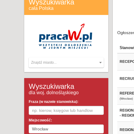
Wyszukiwarka
cała Polska
Ogłoszen
Stanow
RECEPC
Znajdź miasto...
RECRUI
Wyszukiwarka
dla woj. dolnośląskiego
REFERE
(Wrocław)
Fraza (w nazwie stanowiska):
REGION
- REGI
Miejscowość:
REGION