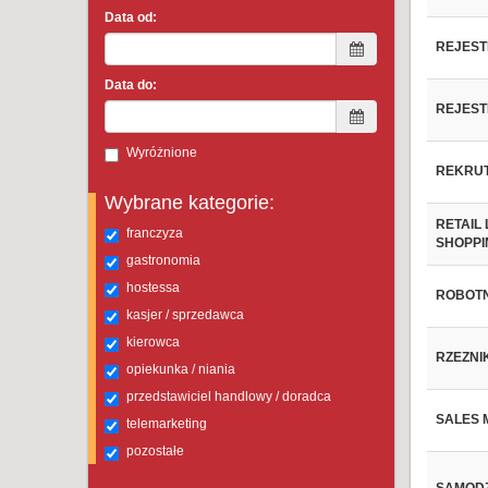
Data od:
REJEST
Data do:
REJEST
Wyróżnione
REKRUT
Wybrane kategorie:
RETAIL
franczyza
SHOPPI
gastronomia
hostessa
ROBOTN
kasjer / sprzedawca
kierowca
RZEZNI
opiekunka / niania
przedstawiciel handlowy / doradca
SALES 
telemarketing
pozostałe