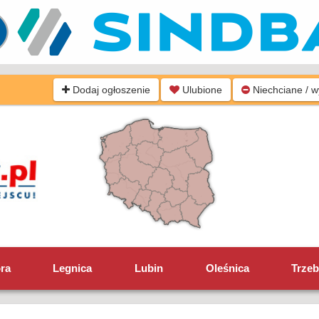
Dodaj ogłoszenie
Ulubione
Niechciane / 
óra
Legnica
Lubin
Oleśnica
Trzeb