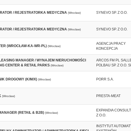
RATOR / REJESTRATORKA MEDYCZNA
SYNEVO SP. Z O.O.
(Wrocław)
RATOR / REJESTRATORKA MEDYCZNA
SYNEVO SP. Z O.O.
(Wrocław)
AGENCJA PRACY
ER (WROCŁAW-KA-WR-PL)
(Wrocław)
KONCEPCJA
 LEASING MANAGER / WYNAJEM NIERUCHOMOŚCI
ARCOS FM PL SALL
NG CENTER & RETAIL PARKS
POLBAU SP. Z O.O. SP
(Wrocław)
IK DROGOWY (K/M/X)
PORR S.A.
(Wrocław)
K
PRESTA-MEAT
(Wrocław)
EXPANDIA CONSULTI
MANAGER (RETAIL & B2B)
(Wrocław)
Z O.O.
INSTYTUT AUTOMAT