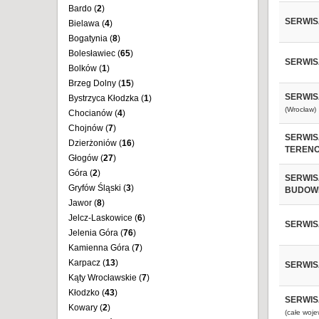
Bardo (
2
)
SERWIS
Bielawa (
4
)
Bogatynia (
8
)
Bolesławiec (
65
)
SERWIS
Bolków (
1
)
Brzeg Dolny (
15
)
SERWIS
Bystrzyca Kłodzka (
1
)
(Wrocław)
Chocianów (
4
)
Chojnów (
7
)
SERWIS
Dzierżoniów (
16
)
TEREN
Głogów (
27
)
Góra (
2
)
SERWIS
Gryfów Śląski (
3
)
BUDOW
Jawor (
8
)
Jelcz-Laskowice (
6
)
SERWIS
Jelenia Góra (
76
)
Kamienna Góra (
7
)
Karpacz (
13
)
SERWIS
Kąty Wrocławskie (
7
)
Kłodzko (
43
)
SERWIS
Kowary (
2
)
(całe woj