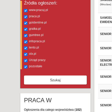
SAMODZ
Źródła ogłoszeń:
(Wrocław)
www.pracuj.pl
praca.pl
SAMODZ
EWIDEN
goldenline.pl
gratka.pl
SENIOR 
gumtree.pl
infopraca.pl
lento.pl
SENIOR
olx.pl
Urząd pracy
SENIOR
ELECTR
pozostałe
SENIOR 
Szukaj
SENIOR
PRACA W
SENIOR
Ogłoszenia dla całego województwa (
102
)