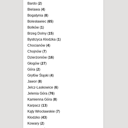
Bardo (
2
)
Bielawa (
4
)
Bogatynia (
8
)
Bolesławiec (
65
)
Bolków (
1
)
Brzeg Dolny (
15
)
Bystrzyca Kłodzka (
1
)
Chocianów (
4
)
Chojnów (
7
)
Dzierżoniów (
16
)
Głogów (
27
)
Góra (
2
)
Gryfów Śląski (
4
)
Jawor (
8
)
Jelcz-Laskowice (
6
)
Jelenia Góra (
76
)
Kamienna Góra (
8
)
Karpacz (
13
)
Kąty Wrocławskie (
7
)
Kłodzko (
43
)
Kowary (
2
)