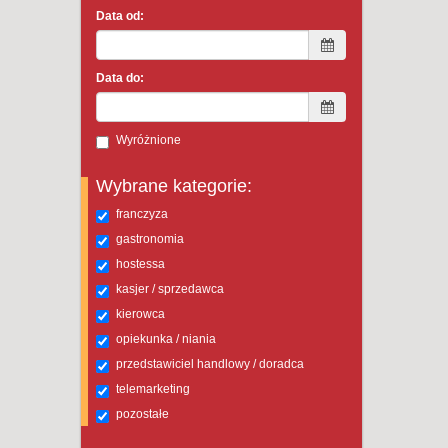
Data od:
Data do:
Wyróżnione
Wybrane kategorie:
franczyza
gastronomia
hostessa
kasjer / sprzedawca
kierowca
opiekunka / niania
przedstawiciel handlowy / doradca
telemarketing
pozostałe