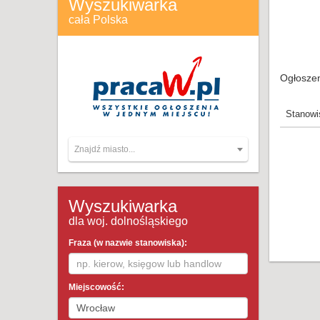
Wyszukiwarka
cała Polska
Ogłoszen
Stanowi
Znajdź miasto...
Wyszukiwarka
dla woj. dolnośląskiego
Fraza (w nazwie stanowiska):
Miejscowość: