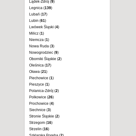
Lądek-Zdrój (
9
)
Legnica (
139
)
Lubań (
17
)
Lubin (
61
)
Lwówek Śląski (
4
)
Milicz (
1
)
Niemcza (
1
)
Nowa Ruda (
3
)
Nowogrodziec (
9
)
Oborniki Śląskie (
2
)
Oleśnica (
17
)
Oława (
21
)
Piechowice (
1
)
Pieszyce (
1
)
Polanica-Zdrój (
2
)
Polkowice (
26
)
Prochowice (
4
)
Siechnice (
3
)
Stronie Śląskie (
2
)
Strzegom (
16
)
Strzelin (
16
)
Szklarska Poręba (
2
)