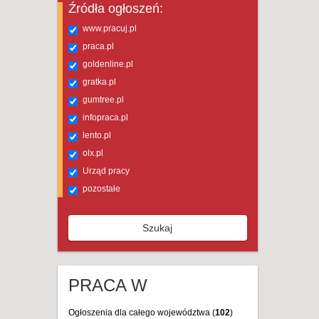
Źródła ogłoszeń:
www.pracuj.pl
praca.pl
goldenline.pl
gratka.pl
gumtree.pl
infopraca.pl
lento.pl
olx.pl
Urząd pracy
pozostałe
Szukaj
PRACA W
Ogłoszenia dla całego województwa (
102
)