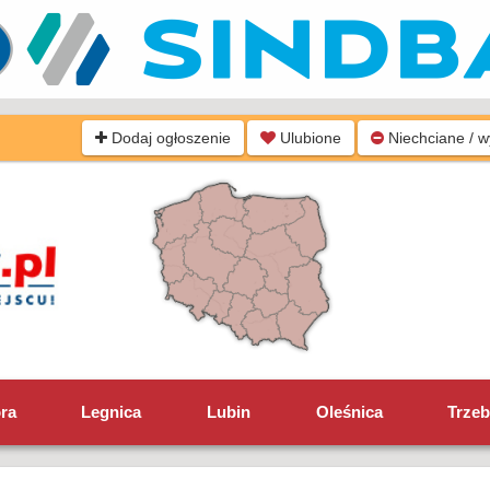
Dodaj ogłoszenie
Ulubione
Niechciane / 
óra
Legnica
Lubin
Oleśnica
Trzeb