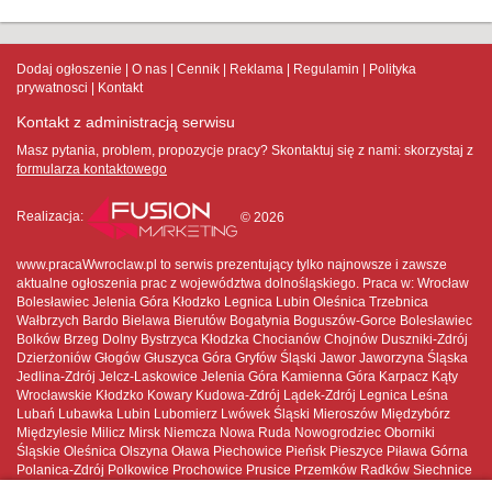
Dodaj ogłoszenie
O nas
Cennik
Reklama
Regulamin
Polityka
prywatnosci
Kontakt
Kontakt z administracją serwisu
Masz pytania, problem, propozycje pracy? Skontaktuj się z nami:
skorzystaj z
formularza kontaktowego
Realizacja:
© 2026
www.pracaWwroclaw.pl to serwis prezentujący tylko najnowsze i zawsze
aktualne ogłoszenia prac z województwa dolnośląskiego. Praca w: Wrocław
Bolesławiec Jelenia Góra Kłodzko Legnica Lubin Oleśnica Trzebnica
Wałbrzych Bardo Bielawa Bierutów Bogatynia Boguszów-Gorce Bolesławiec
Bolków Brzeg Dolny Bystrzyca Kłodzka Chocianów Chojnów Duszniki-Zdrój
Dzierżoniów Głogów Głuszyca Góra Gryfów Śląski Jawor Jaworzyna Śląska
Jedlina-Zdrój Jelcz-Laskowice Jelenia Góra Kamienna Góra Karpacz Kąty
Wrocławskie Kłodzko Kowary Kudowa-Zdrój Lądek-Zdrój Legnica Leśna
Lubań Lubawka Lubin Lubomierz Lwówek Śląski Mieroszów Międzybórz
Międzylesie Milicz Mirsk Niemcza Nowa Ruda Nowogrodziec Oborniki
Śląskie Oleśnica Olszyna Oława Piechowice Pieńsk Pieszyce Piława Górna
Polanica-Zdrój Polkowice Prochowice Prusice Przemków Radków Siechnice
Sobótka Stronie Śląskie Strzegom Strzelin Syców Szczawno-Zdrój Szczytna