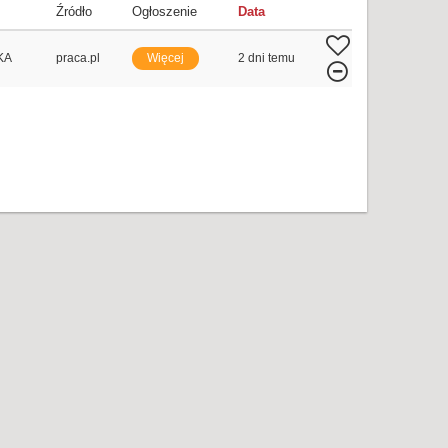
Źródło
Ogłoszenie
Data
KA
praca.pl
Więcej
2 dni temu