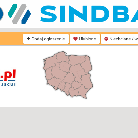
Dodaj ogłoszenie
Ulubione
Niechciane / 