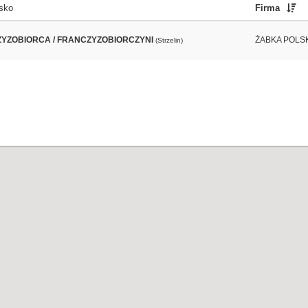
sko
Firma
YZOBIORCA / FRANCZYZOBIORCZYNI
ŻABKA POLS
(Strzelin)