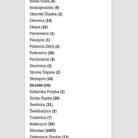
Nowa Ruda (
4
)
Nowogrodziec (
9
)
Oborniki Śląskie (
2
)
Oleśnica (
14
)
Oława (
22
)
Piechowice (
1
)
Pieszyce (
1
)
Polanica-Zdrój (
2
)
Polkowice (
26
)
Prochowice (
4
)
Siechnice (
3
)
Stronie Śląskie (
2
)
Strzegom (
16
)
Strzelin (
16
)
Szklarska Poręba (
2
)
Środa Śląska (
20
)
Świdnica (
31
)
Świebodzice (
2
)
Trzebnica (
7
)
Wałbrzych (
55
)
Wrocław (
1003
)
Ząbkowice Śląskie (
13
)