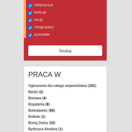
infopraca.pl
lento.pl
olx.pl
Urząd pracy
pozostałe
Szukaj
PRACA W
Ogłoszenia dla całego województwa (
101
)
Bardo (
2
)
Bielawa (
4
)
Bogatynia (
8
)
Bolesławiec (
65
)
Bolków (
1
)
Brzeg Dolny (
15
)
Bystrzyca Kłodzka (
1
)