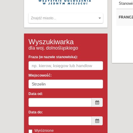
Stanowi
FRANCZ
Znajdź miasto...
Wyszukiwarka
dla woj. dolnośląskiego
Fraza (w nazwie stanowiska):
Miejscowość:
Data od:
Data do:
Wyróżnione