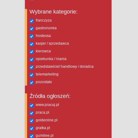
Wybrane kategorie:
franczyza
gastronomia
hostessa
kasjer / sprzedawca
kierowca
opiekunka / niania
przedstawiciel handlowy / doradca
telemarketing
pozostałe
Źródła ogłoszeń:
www.pracuj.pl
praca.pl
goldenline.pl
gratka.pl
gumtree.pl