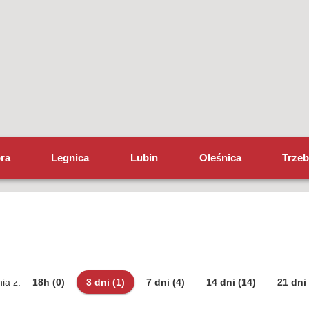
óra
Legnica
Lubin
Oleśnica
Trzeb
ia z:
18h
(0)
3 dni
(1)
7 dni
(4)
14 dni
(14)
21 dni