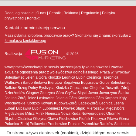
Dodaj ogłoszenie
O nas
Cennik
Reklama
Regulamin
Polityka
prywatnosci
Kontakt
Kontakt z administracją serwisu
Masz pytania, problem, propozycje pracy? Skontaktuj się z nami:
skorzystaj z
formularza kontaktowego
Realizacja:
© 2026
www.pracaWwroclaw.pl to serwis prezentujący tylko najnowsze i zawsze
aktualne ogłoszenia prac z województwa dolnośląskiego. Praca w: Wrocław
Bolesławiec Jelenia Góra Kłodzko Legnica Lubin Oleśnica Trzebnica
Wałbrzych Bardo Bielawa Bierutów Bogatynia Boguszów-Gorce Bolesławiec
Bolków Brzeg Dolny Bystrzyca Kłodzka Chocianów Chojnów Duszniki-Zdrój
Dzierżoniów Głogów Głuszyca Góra Gryfów Śląski Jawor Jaworzyna Śląska
Jedlina-Zdrój Jelcz-Laskowice Jelenia Góra Kamienna Góra Karpacz Kąty
Wrocławskie Kłodzko Kowary Kudowa-Zdrój Lądek-Zdrój Legnica Leśna
Lubań Lubawka Lubin Lubomierz Lwówek Śląski Mieroszów Międzybórz
Międzylesie Milicz Mirsk Niemcza Nowa Ruda Nowogrodziec Oborniki
Śląskie Oleśnica Olszyna Oława Piechowice Pieńsk Pieszyce Piława Górna
Polanica-Zdrój Polkowice Prochowice Prusice Przemków Radków Siechnice
Sobótka Stronie Śląskie Strzegom Strzelin Syców Szczawno-Zdrój Szczytna
Ta strona używa ciasteczek (cookies), dzięki którym nasz serwis
Szklarska Poręba Ścinawa Środa Śląska Świdnica Świebodzice Świeradów-