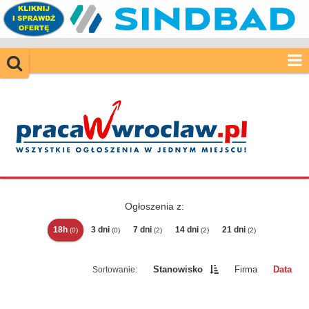
Ogłoszenia z:
18h
3 dni
7 dni
14 dni
21 dni
(0)
(0)
(2)
(2)
(2)
Stanowisko
Firma
Data