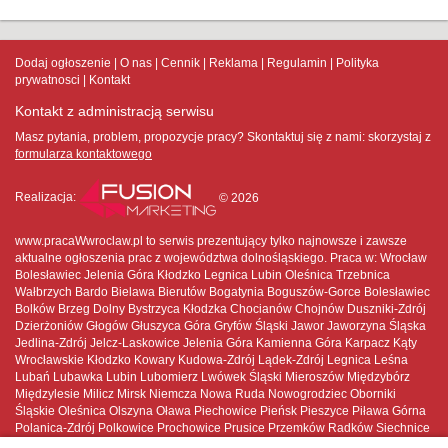
Dodaj ogłoszenie
O nas
Cennik
Reklama
Regulamin
Polityka
prywatnosci
Kontakt
Kontakt z administracją serwisu
Masz pytania, problem, propozycje pracy? Skontaktuj się z nami:
skorzystaj z
formularza kontaktowego
Realizacja:
© 2026
www.pracaWwroclaw.pl to serwis prezentujący tylko najnowsze i zawsze
aktualne ogłoszenia prac z województwa dolnośląskiego. Praca w: Wrocław
Bolesławiec Jelenia Góra Kłodzko Legnica Lubin Oleśnica Trzebnica
Wałbrzych Bardo Bielawa Bierutów Bogatynia Boguszów-Gorce Bolesławiec
Bolków Brzeg Dolny Bystrzyca Kłodzka Chocianów Chojnów Duszniki-Zdrój
Dzierżoniów Głogów Głuszyca Góra Gryfów Śląski Jawor Jaworzyna Śląska
Jedlina-Zdrój Jelcz-Laskowice Jelenia Góra Kamienna Góra Karpacz Kąty
Wrocławskie Kłodzko Kowary Kudowa-Zdrój Lądek-Zdrój Legnica Leśna
Lubań Lubawka Lubin Lubomierz Lwówek Śląski Mieroszów Międzybórz
Międzylesie Milicz Mirsk Niemcza Nowa Ruda Nowogrodziec Oborniki
Śląskie Oleśnica Olszyna Oława Piechowice Pieńsk Pieszyce Piława Górna
Polanica-Zdrój Polkowice Prochowice Prusice Przemków Radków Siechnice
Sobótka Stronie Śląskie Strzegom Strzelin Syców Szczawno-Zdrój Szczytna