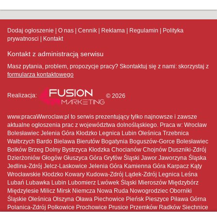
Dodaj ogłoszenie
O nas
Cennik
Reklama
Regulamin
Polityka
prywatnosci
Kontakt
Kontakt z administracją serwisu
Masz pytania, problem, propozycje pracy? Skontaktuj się z nami:
skorzystaj z
formularza kontaktowego
Realizacja:
© 2026
www.pracaWwroclaw.pl to serwis prezentujący tylko najnowsze i zawsze
aktualne ogłoszenia prac z województwa dolnośląskiego. Praca w: Wrocław
Bolesławiec Jelenia Góra Kłodzko Legnica Lubin Oleśnica Trzebnica
Wałbrzych Bardo Bielawa Bierutów Bogatynia Boguszów-Gorce Bolesławiec
Bolków Brzeg Dolny Bystrzyca Kłodzka Chocianów Chojnów Duszniki-Zdrój
Dzierżoniów Głogów Głuszyca Góra Gryfów Śląski Jawor Jaworzyna Śląska
Jedlina-Zdrój Jelcz-Laskowice Jelenia Góra Kamienna Góra Karpacz Kąty
Wrocławskie Kłodzko Kowary Kudowa-Zdrój Lądek-Zdrój Legnica Leśna
Lubań Lubawka Lubin Lubomierz Lwówek Śląski Mieroszów Międzybórz
Międzylesie Milicz Mirsk Niemcza Nowa Ruda Nowogrodziec Oborniki
Śląskie Oleśnica Olszyna Oława Piechowice Pieńsk Pieszyce Piława Górna
Polanica-Zdrój Polkowice Prochowice Prusice Przemków Radków Siechnice
Sobótka Stronie Śląskie Strzegom Strzelin Syców Szczawno-Zdrój Szczytna