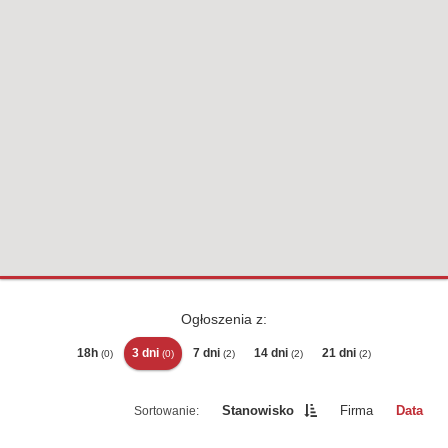
Ogłoszenia z:
18h
3 dni
7 dni
14 dni
21 dni
(0)
(0)
(2)
(2)
(2)
Stanowisko
Firma
Data