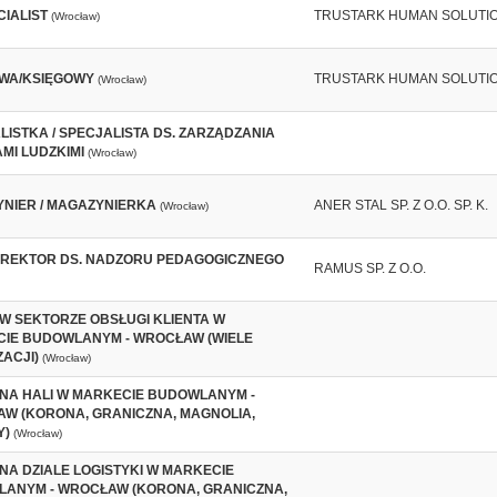
CIALIST
TRUSTARK HUMAN SOLUTI
(Wrocław)
WA/KSIĘGOWY
TRUSTARK HUMAN SOLUTI
(Wrocław)
LISTKA / SPECJALISTA DS. ZARZĄDZANIA
MI LUDZKIMI
(Wrocław)
NIER / MAGAZYNIERKA
ANER STAL SP. Z O.O. SP. K.
(Wrocław)
REKTOR DS. NADZORU PEDAGOGICZNEGO
RAMUS SP. Z O.O.
W SEKTORZE OBSŁUGI KLIENTA W
IE BUDOWLANYM - WROCŁAW (WIELE
ACJI)
(Wrocław)
NA HALI W MARKECIE BUDOWLANYM -
W (KORONA, GRANICZNA, MAGNOLIA,
Y)
(Wrocław)
NA DZIALE LOGISTYKI W MARKECIE
ANYM - WROCŁAW (KORONA, GRANICZNA,