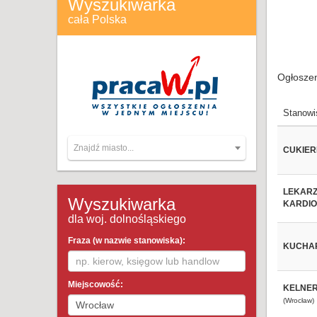
Wyszukiwarka
cała Polska
Ogłoszen
Stanowi
Znajdź miasto...
CUKIERN
LEKARZ
Wyszukiwarka
KARDIO
dla woj. dolnośląskiego
Fraza (w nazwie stanowiska):
KUCHAR
Miejscowość:
KELNER
(Wrocław)