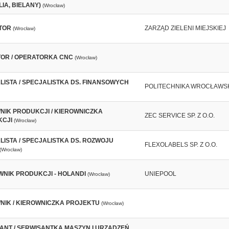
IA, BIELANY)
(Wrocław)
TOR
ZARZĄD ZIELENI MIEJSKIEJ
(Wrocław)
OR / OPERATORKA CNC
(Wrocław)
LISTA / SPECJALISTKA DS. FINANSOWYCH
POLITECHNIKA WROCŁAWS
NIK PRODUKCJI / KIEROWNICZKA
ZEC SERVICE SP. Z O.O.
CJI
(Wrocław)
LISTA / SPECJALISTKA DS. ROZWOJU
FLEXOLABELS SP. Z O.O.
(Wrocław)
NIK PRODUKCJI - HOLANDI
UNIEPOOL
(Wrocław)
NIK / KIEROWNICZKA PROJEKTU
(Wrocław)
ANT / SERWISANTKA MASZYN I URZĄDZEŃ