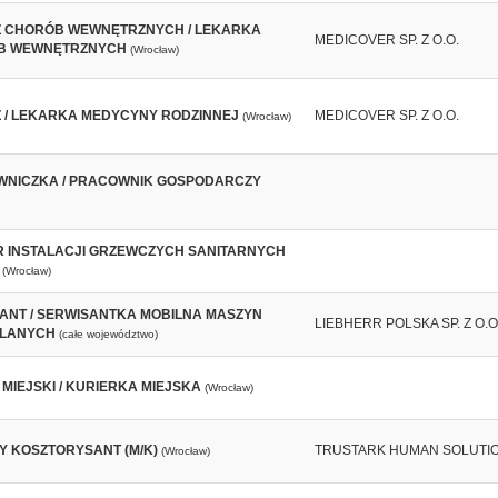
 CHORÓB WEWNĘTRZNYCH / LEKARKA
MEDICOVER SP. Z O.O.
B WEWNĘTRZNYCH
(Wrocław)
 / LEKARKA MEDYCYNY RODZINNEJ
MEDICOVER SP. Z O.O.
(Wrocław)
NICZKA / PRACOWNIK GOSPODARCZY
 INSTALACJI GRZEWCZYCH SANITARNYCH
(Wrocław)
ANT / SERWISANTKA MOBILNA MASZYN
LIEBHERR POLSKA SP. Z O.O
LANYCH
(całe województwo)
 MIEJSKI / KURIERKA MIEJSKA
(Wrocław)
Y KOSZTORYSANT (M/K)
TRUSTARK HUMAN SOLUTI
(Wrocław)