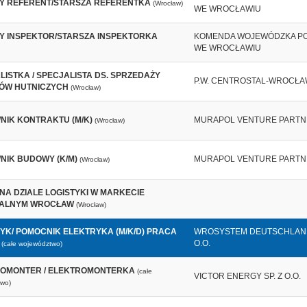
Y REFERENT/STARSZA REFERENTKA
(Wrocław)
WE WROCŁAWIU
Y INSPEKTOR/STARSZA INSPEKTORKA
KOMENDA WOJEWÓDZKA PO
WE WROCŁAWIU
LISTKA / SPECJALISTA DS. SPRZEDAŻY
P.W. CENTROSTAL-WROCŁAW
ÓW HUTNICZYCH
(Wrocław)
NIK KONTRAKTU (M/K)
MURAPOL VENTURE PARTNE
(Wrocław)
NIK BUDOWY (K/M)
MURAPOL VENTURE PARTNE
(Wrocław)
NA DZIALE LOGISTYKI W MARKECIE
ALNYM WROCŁAW
(Wrocław)
YK/ POMOCNIK ELEKTRYKA (M/K/D) PRACA
WROSYSTEM DEUTSCHLAND 
O.O.
(całe województwo)
OMONTER / ELEKTROMONTERKA
(całe
VICTOR ENERGY SP. Z O.O.
wo)