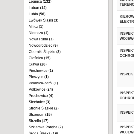
Legnica (
132
)
TEREN
Lubań (
14
)
Lubin (
56
)
KIEROW
Lwówek Śląski (
3
)
ELEKT
Milicz (
1
)
Niemcza (
1
)
INSPEK
WOJEW
Nowa Ruda (
3
)
Nowogrodziec (
9
)
INSPEK
Oborniki Śląskie (
3
)
OCHRO
Oleśnica (
15
)
Oława (
20
)
Piechowice (
1
)
INSPEK
Pieszyce (
1
)
Polanica-Zdrój (
1
)
Polkowice (
24
)
INSPEK
Prochowice (
4
)
OCHRO
Siechnice (
3
)
Stronie Śląskie (
2
)
INSPEK
Strzegom (
15
)
Strzelin (
17
)
Szklarska Poręba (
2
)
INSPEK
WOJEW
Środa Śląska (
19
)