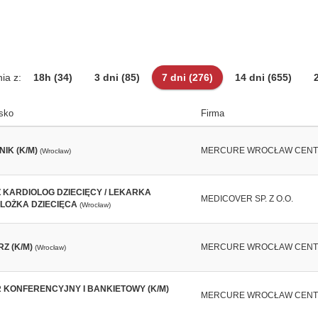
ia z:
18h
(34)
3 dni
(85)
7 dni
(276)
14 dni
(655)
sko
Firma
IK (K/M)
MERCURE WROCŁAW CEN
(Wrocław)
 KARDIOLOG DZIECIĘCY / LEKARKA
MEDICOVER SP. Z O.O.
LOŻKA DZIECIĘCA
(Wrocław)
Z (K/M)
MERCURE WROCŁAW CEN
(Wrocław)
 KONFERENCYJNY I BANKIETOWY (K/M)
MERCURE WROCŁAW CEN