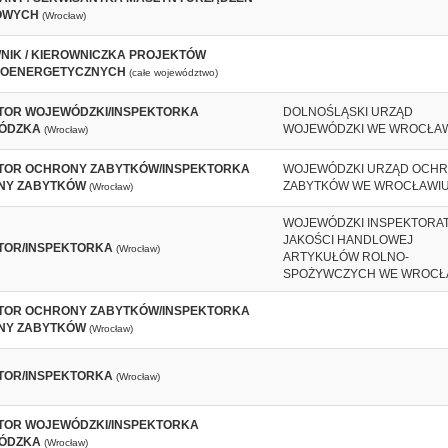
OWYCH
(Wrocław)
NIK / KIEROWNICZKA PROJEKTÓW
ROENERGETYCZNYCH
(całe województwo)
TOR WOJEWÓDZKI/INSPEKTORKA
DOLNOŚLĄSKI URZĄD
ÓDZKA
WOJEWÓDZKI WE WROCŁA
(Wrocław)
TOR OCHRONY ZABYTKÓW/INSPEKTORKA
WOJEWÓDZKI URZĄD OCH
NY ZABYTKÓW
ZABYTKÓW WE WROCŁAWI
(Wrocław)
WOJEWÓDZKI INSPEKTORA
JAKOŚCI HANDLOWEJ
TOR/INSPEKTORKA
(Wrocław)
ARTYKUŁÓW ROLNO-
SPOŻYWCZYCH WE WROCŁ
TOR OCHRONY ZABYTKÓW/INSPEKTORKA
NY ZABYTKÓW
(Wrocław)
TOR/INSPEKTORKA
(Wrocław)
TOR WOJEWÓDZKI/INSPEKTORKA
ÓDZKA
(Wrocław)