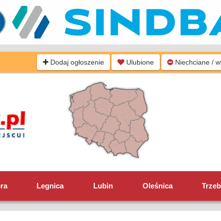
Dodaj ogłoszenie
Ulubione
Niechciane / 
óra
Legnica
Lubin
Oleśnica
Trzeb