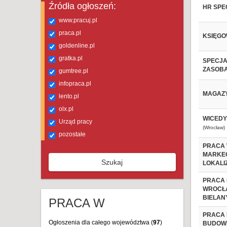
Źródła ogłoszeń:
HR SPE
www.pracuj.pl
praca.pl
KSIĘGO
goldenline.pl
gratka.pl
SPECJA
ZASOBA
gumtree.pl
infopraca.pl
MAGAZY
lento.pl
olx.pl
WICEDY
Urząd pracy
(Wrocław)
pozostałe
PRACA 
MARKEC
Szukaj
LOKALIZ
PRACA 
WROCŁA
BIELAN
PRACA W
PRACA 
Ogłoszenia dla całego województwa (
97
)
BUDOWL