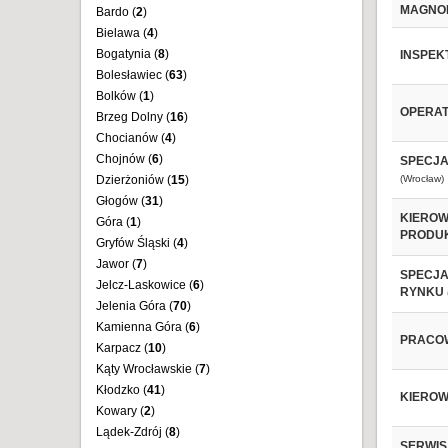
MAGNOL
Bardo (
2
)
Bielawa (
4
)
Bogatynia (
8
)
INSPEK
Bolesławiec (
63
)
Bolków (
1
)
OPERAT
Brzeg Dolny (
16
)
Chocianów (
4
)
Chojnów (
6
)
SPECJA
Dzierżoniów (
15
)
(Wrocław)
Głogów (
31
)
KIEROW
Góra (
1
)
PRODUK
Gryfów Śląski (
4
)
Jawor (
7
)
SPECJA
Jelcz-Laskowice (
6
)
RYNKU
Jelenia Góra (
70
)
Kamienna Góra (
6
)
PRACOW
Karpacz (
10
)
Kąty Wrocławskie (
7
)
Kłodzko (
41
)
KIEROW
Kowary (
2
)
Lądek-Zdrój (
8
)
SERWIS