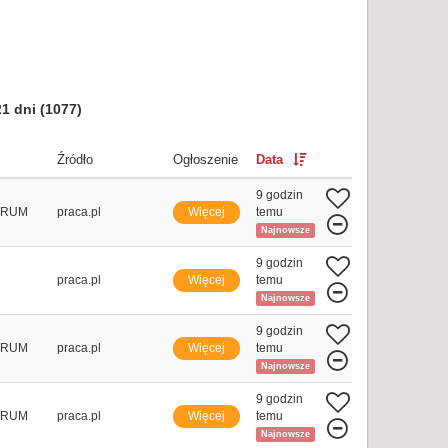
21 dni
(1077)
Źródło
Ogłoszenie
Data
9 godzin
TRUM
praca.pl
Więcej
temu
Najnowsze
9 godzin
praca.pl
Więcej
temu
Najnowsze
9 godzin
TRUM
praca.pl
Więcej
temu
Najnowsze
9 godzin
TRUM
praca.pl
Więcej
temu
Najnowsze