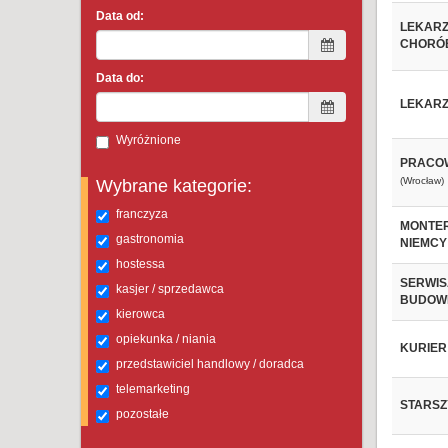
Data od:
LEKARZ
CHORÓ
Data do:
LEKARZ
Wyróżnione
PRACOW
(Wrocław)
Wybrane kategorie:
franczyza
MONTER
gastronomia
NIEMCY
hostessa
SERWIS
kasjer / sprzedawca
BUDOW
kierowca
opiekunka / niania
KURIER
przedstawiciel handlowy / doradca
telemarketing
STARSZ
pozostałe