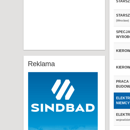
STARSZ
STARSZ
(Wrocław)
SPECJA
WYROB
KIEROW
Reklama
KIEROW
PRACA 
BUDOW
ELEKTR
NIEMCY
ELEKTR
województ