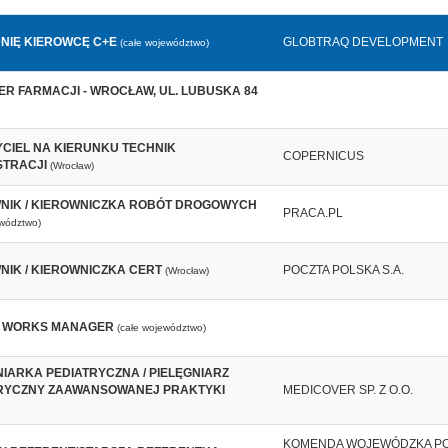
NIĘ KIEROWCĘ C+E
GLOBTRAQ DEVELOPMENT
(całe województwo)
ER FARMACJI - WROCŁAW, UL. LUBUSKA 84​
CIEL NA KIERUNKU TECHNIK
COPERNICUS
STRACJI
(Wrocław)
NIK / KIEROWNICZKA ROBÓT DROGOWYCH
PRACA.PL
ewództwo)
NIK / KIEROWNICZKA CERT
POCZTA POLSKA S.A.
(Wrocław)
E WORKS MANAGER
(całe województwo)
NIARKA PEDIATRYCZNA / PIELĘGNIARZ
RYCZNY ZAAWANSOWANEJ PRAKTYKI
MEDICOVER SP. Z O.O.
KOMENDA WOJEWÓDZKA PO